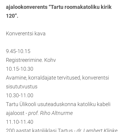
ajalookonverents “Tartu roomakatoliku kirik
120”.
Konverentsi kava
9.45-10.15
Registreerimine. Kohv
10.15-10.30
Avamine, korraldajate tervitused, konverentsi
sisututvustus
10.30-11.00
Tartu Ülikooli usuteaduskonna katoliku kabeli
ajaloost -
prof. Riho Altnurme
11.10-11.40
200 aastat katoliiklasi Tartus -
dr. Lambert Klinke