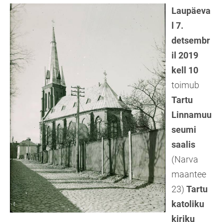
Laupäeva
l 7.
detsembr
il 2019
kell 10
toimub
Tartu
Linnamuu
seumi
saalis
(Narva
maantee
23)
Tartu
katoliku
kiriku