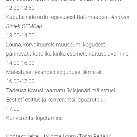
12.20-12.50
Kaputsiinide ordu tegevusest Baltimaades -
Andrzej
Biniek
OFMCap
13.00-14.00
Lõuna, kõrvalruumis muuseumi kogudest
pärinevate katoliku kiriku esemete näituse avamine
14.00-16.00
Mälestusettekanded koguduse liikmetelt
16.00-17.00
Tadeusz Krausi raamatu "Misjonäri mälestusi
Eestist" esitlus ja konverentsi lõpuarutelu.
17.00
Konverentsi lõpetamine
Kontakt: reitalu.t@gmail.com (Toivo Reitalu)