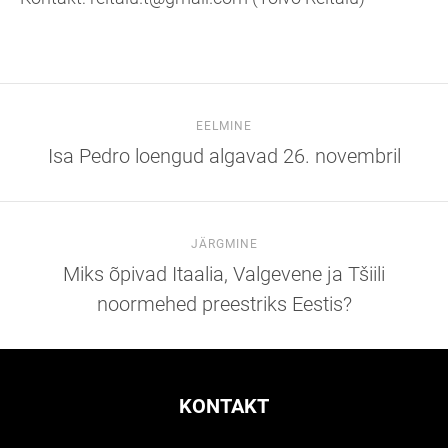
EELMINE
Isa Pedro loengud algavad 26. novembril
JÄRGMINE
Miks õpivad Itaalia, Valgevene ja Tšiili
noormehed preestriks Eestis?
KONTAKT