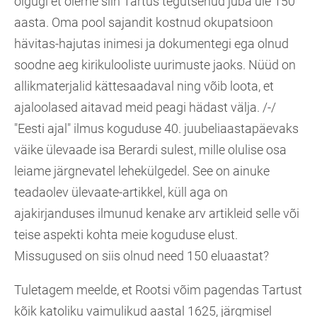
olgugi et oleme siin Tartus tegutsenud juba üle 150
aasta. Oma pool sajandit kostnud okupatsioon
hävitas-hajutas inimesi ja dokumentegi ega olnud
soodne aeg kirikulooliste uurimuste jaoks. Nüüd on
allikmaterjalid kättesaadaval ning võib loota, et
ajaloolased aitavad meid peagi hädast välja. /-/
"Eesti ajal" ilmus koguduse 40. juubeliaastapäevaks
väike ülevaade isa Berardi sulest, mille olulise osa
leiame järgnevatel lehekülgedel. See on ainuke
teadaolev ülevaate-artikkel, küll aga on
ajakirjanduses ilmunud kenake arv artikleid selle või
teise aspekti kohta meie koguduse elust.
Missugused on siis olnud need 150 eluaastat?
Tuletagem meelde, et Rootsi võim pagendas Tartust
kõik katoliku vaimulikud aastal 1625, järgmisel