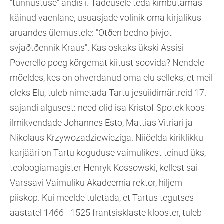
"tunnustuse" andis i. Tadeusele teda kimbutamas
käinud vaenlane, usuasjade volinik oma kirjalikus
aruandes ülemustele: "Otðen bedno þivjot
svjaðtðennik Kraus". Kas oskaks ükski Assisi
Poverello poeg kõrgemat kiitust soovida? Nendele
mõeldes, kes on ohverdanud oma elu selleks, et meil
oleks Elu, tuleb nimetada Tartu jesuiidimärtreid 17.
sajandi algusest: need olid isa Kristof Spotek koos
ilmikvendade Johannes Esto, Mattias Vitriari ja
Nikolaus Krzywozadziewicziga. Niiöelda kiriklikku
karjääri on Tartu koguduse vaimulikest teinud üks,
teoloogiamagister Henryk Kossowski, kellest sai
Varssavi Vaimuliku Akadeemia rektor, hiljem
piiskop. Kui meelde tuletada, et Tartus tegutses
aastatel 1466 - 1525 frantsisklaste klooster, tuleb