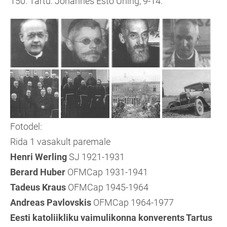
150. Tartu: Johannes Esto Ühing, 9-14.
Fotodel:
Rida 1 vasakult paremale
Henri Werling
SJ 1921-1931
Berard Huber
OFMCap 1931-1941
Tadeus Kraus
OFMCap 1945-1964
Andreas Pavlovskis
OFMCap 1964-1977
Eesti katoliikliku vaimulikonna konverents Tartus