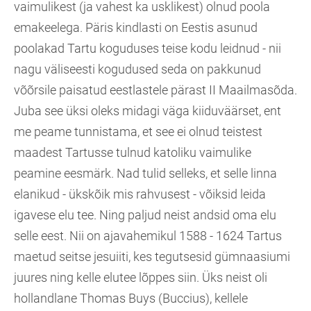
vaimulikest (ja vahest ka usklikest) olnud poola
emakeelega. Päris kindlasti on Eestis asunud
poolakad Tartu koguduses teise kodu leidnud - nii
nagu väliseesti kogudused seda on pakkunud
võõrsile paisatud eestlastele pärast II Maailmasõda.
Juba see üksi oleks midagi väga kiiduväärset, ent
me peame tunnistama, et see ei olnud teistest
maadest Tartusse tulnud katoliku vaimulike
peamine eesmärk. Nad tulid selleks, et selle linna
elanikud - ükskõik mis rahvusest - võiksid leida
igavese elu tee. Ning paljud neist andsid oma elu
selle eest. Nii on ajavahemikul 1588 - 1624 Tartus
maetud seitse jesuiiti, kes tegutsesid gümnaasiumi
juures ning kelle elutee lõppes siin. Üks neist oli
hollandlane Thomas Buys (Buccius), kellele