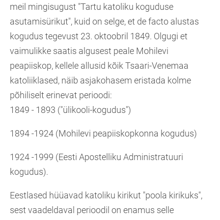
meil mingisugust "Tartu katoliku koguduse
asutamisürikut", kuid on selge, et de facto alustas
kogudus tegevust 23. oktoobril 1849. Olgugi et
vaimulikke saatis algusest peale Mohilevi
peapiiskop, kellele allusid kõik Tsaari-Venemaa
katoliiklased, näib asjakohasem eristada kolme
põhiliselt erinevat perioodi:
1849 - 1893 ("ülikooli-kogudus")
1894 -1924 (Mohilevi peapiiskopkonna kogudus)
1924 -1999 (Eesti Apostelliku Administratuuri
kogudus).
Eestlased hüüavad katoliku kirikut "poola kirikuks",
sest vaadeldaval perioodil on enamus selle