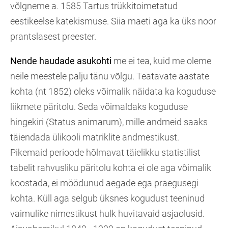
võlgneme a. 1585 Tartus trükkitoimetatud
eestikeelse katekismuse. Siia maeti aga ka üks noor
prantslasest preester.
Nende haudade asukohti
me ei tea, kuid me oleme
neile meestele palju tänu võlgu. Teatavate aastate
kohta (nt 1852) oleks võimalik näidata ka koguduse
liikmete päritolu. Seda võimaldaks koguduse
hingekiri (Status animarum), mille andmeid saaks
täiendada ülikooli matriklite andmestikust.
Pikemaid perioode hõlmavat täielikku statistilist
tabelit rahvusliku päritolu kohta ei ole aga võimalik
koostada, ei möödunud aegade ega praegusegi
kohta. Küll aga selgub üksnes kogudust teeninud
vaimulike nimestikust hulk huvitavaid asjaolusid.