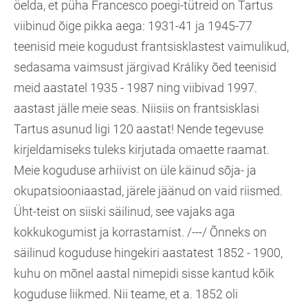
öelda, et püha Francesco poegi-tütreid on Tartus
viibinud õige pikka aega: 1931-41 ja 1945-77
teenisid meie kogudust frantsisklastest vaimulikud,
sedasama vaimsust järgivad Králiky õed teenisid
meid aastatel 1935 - 1987 ning viibivad 1997.
aastast jälle meie seas. Niisiis on frantsisklasi
Tartus asunud ligi 120 aastat! Nende tegevuse
kirjeldamiseks tuleks kirjutada omaette raamat.
Meie koguduse arhiivist on üle käinud sõja- ja
okupatsiooniaastad, järele jäänud on vaid riismed.
Üht-teist on siiski säilinud, see vajaks aga
kokkukogumist ja korrastamist. /---/ Õnneks on
säilinud koguduse hingekiri aastatest 1852 - 1900,
kuhu on mõnel aastal nimepidi sisse kantud kõik
koguduse liikmed. Nii teame, et a. 1852 oli