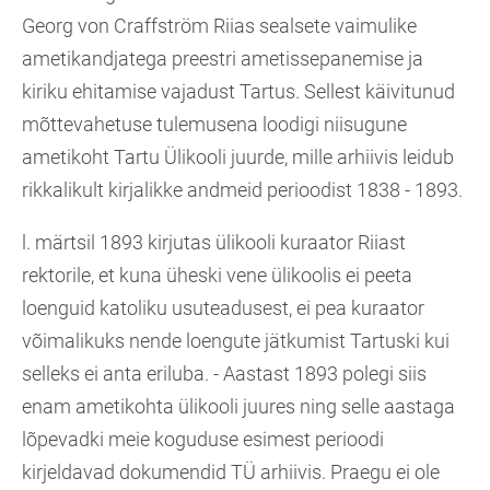
Georg von Craffström Riias sealsete vaimulike
ametikandjatega preestri ametissepanemise ja
kiriku ehitamise vajadust Tartus. Sellest käivitunud
mõttevahetuse tulemusena loodigi niisugune
ametikoht Tartu Ülikooli juurde, mille arhiivis leidub
rikkalikult kirjalikke andmeid perioodist 1838 - 1893.
l. märtsil 1893 kirjutas ülikooli kuraator Riiast
rektorile, et kuna üheski vene ülikoolis ei peeta
loenguid katoliku usuteadusest, ei pea kuraator
võimalikuks nende loengute jätkumist Tartuski kui
selleks ei anta eriluba. - Aastast 1893 polegi siis
enam ametikohta ülikooli juures ning selle aastaga
lõpevadki meie koguduse esimest perioodi
kirjeldavad dokumendid TÜ arhiivis. Praegu ei ole