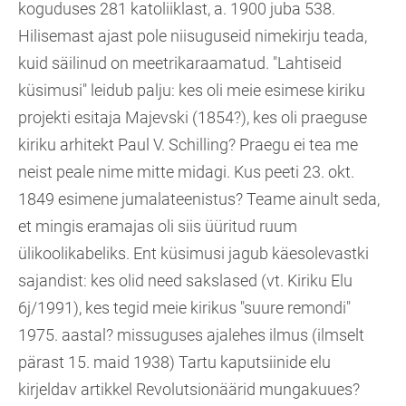
koguduses 281 katoliiklast, a. 1900 juba 538.
Hilisemast ajast pole niisuguseid nimekirju teada,
kuid säilinud on meetrikaraamatud. "Lahtiseid
küsimusi" leidub palju: kes oli meie esimese kiriku
projekti esitaja Majevski (1854?), kes oli praeguse
kiriku arhitekt Paul V. Schilling? Praegu ei tea me
neist peale nime mitte midagi. Kus peeti 23. okt.
1849 esimene jumalateenistus? Teame ainult seda,
et mingis eramajas oli siis üüritud ruum
ülikoolikabeliks. Ent küsimusi jagub käesolevastki
sajandist: kes olid need sakslased (vt. Kiriku Elu
6j/1991), kes tegid meie kirikus "suure remondi"
1975. aastal? missuguses ajalehes ilmus (ilmselt
pärast 15. maid 1938) Tartu kaputsiinide elu
kirjeldav artikkel Revolutsionäärid mungakuues?