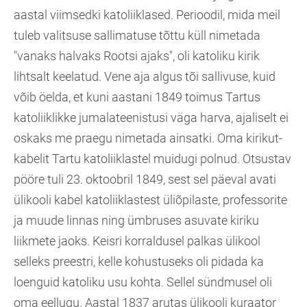
aastal viimsedki katoliiklased. Perioodil, mida meil
tuleb valitsuse sallimatuse tõttu küll nimetada
"vanaks halvaks Rootsi ajaks", oli katoliku kirik
lihtsalt keelatud. Vene aja algus tõi sallivuse, kuid
võib öelda, et kuni aastani 1849 toimus Tartus
katoliiklikke jumalateenistusi väga harva, ajaliselt ei
oskaks me praegu nimetada ainsatki. Oma kirikut-
kabelit Tartu katoliiklastel muidugi polnud. Otsustav
pööre tuli 23. oktoobril 1849, sest sel päeval avati
ülikooli kabel katoliiklastest üliõpilaste, professorite
ja muude linnas ning ümbruses asuvate kiriku
liikmete jaoks. Keisri korraldusel palkas ülikool
selleks preestri, kelle kohustuseks oli pidada ka
loenguid katoliku usu kohta. Sellel sündmusel oli
oma eellugu. Aastal 1837 arutas ülikooli kuraator