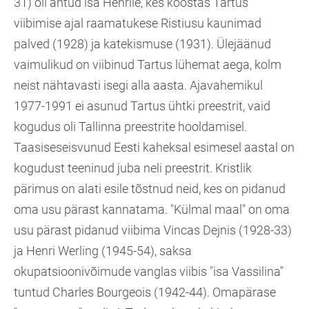
31) oli antud isa Henrile, kes koostas Tartus
viibimise ajal raamatukese Ristiusu kaunimad
palved (1928) ja katekismuse (1931). Ülejäänud
vaimulikud on viibinud Tartus lühemat aega, kolm
neist nähtavasti isegi alla aasta. Ajavahemikul
1977-1991 ei asunud Tartus ühtki preestrit, vaid
kogudus oli Tallinna preestrite hooldamisel.
Taasiseseisvunud Eesti kaheksal esimesel aastal on
kogudust teeninud juba neli preestrit. Kristlik
pärimus on alati esile tõstnud neid, kes on pidanud
oma usu pärast kannatama. "Külmal maal" on oma
usu pärast pidanud viibima Vincas Dejnis (1928-33)
ja Henri Werling (1945-54), saksa
okupatsioonivõimude vanglas viibis "isa Vassilina"
tuntud Charles Bourgeois (1942-44). Omapärase