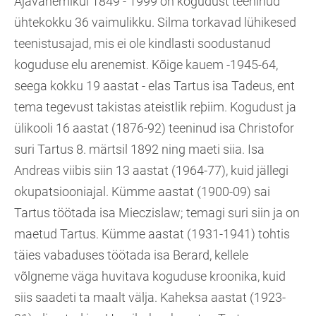
Ajavahemikul 1849 - 1999 on kogudust teeninud
ühtekokku 36 vaimulikku. Silma torkavad lühikesed
teenistusajad, mis ei ole kindlasti soodustanud
koguduse elu arenemist. Kõige kauem -1945-64,
seega kokku 19 aastat - elas Tartus isa Tadeus, ent
tema tegevust takistas ateistlik reþiim. Kogudust ja
ülikooli 16 aastat (1876-92) teeninud isa Christofor
suri Tartus 8. märtsil 1892 ning maeti siia. Isa
Andreas viibis siin 13 aastat (1964-77), kuid jällegi
okupatsiooniajal. Kümme aastat (1900-09) sai
Tartus töötada isa Mieczislaw; temagi suri siin ja on
maetud Tartus. Kümme aastat (1931-1941) tohtis
täies vabaduses töötada isa Berard, kellele
võlgneme väga huvitava koguduse kroonika, kuid
siis saadeti ta maalt välja. Kaheksa aastat (1923-