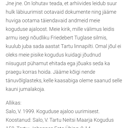
Jne jne. On lohutav teada, et arhiivides leidub suur
hulk läbiuurimist ootavaid dokumente ning jääme
huviga ootama täiendavaid andmeid meie
koguduse ajaloost. Meie kirik, mille välimus leidis
armu isegi nõudliku Friedebert Tuglase silmis,
kuulub juba sada aastat Tartu linnapilti. Omal jõul ei
oleks meie pisike kogudus kuidagi jõudnud
niisugust pühamut ehitada ega jõuaks seda ka
praegu korras hoida. Jääme kõigi nende
tänuvõlglasteks, kelle kaasabiga oleme saanud selle
kauni jumalakoja.
Allikas:
Salo, V. 1999. Koguduse ajaloo uurimisest.
Koostanud: Salo, V. Tartu Neitsi Maarja Kogudus