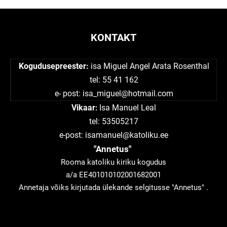
KONTAKT
Kogudusepreester:
isa Miguel Angel Arata Rosenthal
tel: 55 41 162
e- post:
isa_miguel@hotmail.com
Vikaar
Isa Manuel Leal
:
tel: 53505217
e-post: isamanuel@katoliku.ee
"Annetus"
Rooma katoliku kiriku kogudus
a/a EE401010102001682001
Annetaja võiks kirjutada ülekande selgitusse "Annetus" .