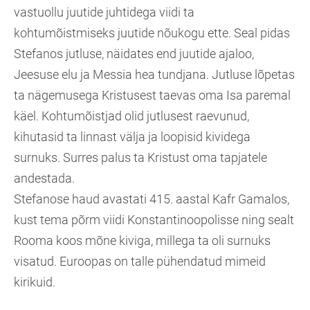
vastuollu juutide juhtidega viidi ta
kohtumõistmiseks juutide nõukogu ette. Seal pidas
Stefanos jutluse, näidates end juutide ajaloo,
Jeesuse elu ja Messia hea tundjana. Jutluse lõpetas
ta nägemusega Kristusest taevas oma Isa paremal
käel. Kohtumõistjad olid jutlusest raevunud,
kihutasid ta linnast välja ja loopisid kividega
surnuks. Surres palus ta Kristust oma tapjatele
andestada.
Stefanose haud avastati 415. aastal Kafr Gamalos,
kust tema põrm viidi Konstantinoopolisse ning sealt
Rooma koos mõne kiviga, millega ta oli surnuks
visatud. Euroopas on talle pühendatud mimeid
kirikuid.