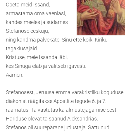
Õpeta meid Issand,
armastama oma vaenlasi,
kandes meeles ja südames
Stefanose eeskuju,
ning kandma palvekätel Sinu ette kõiki Kiriku
tagakiusajaid
Kristuse, meie Issanda läbi,
kes Sinuga elab ja valitseb igavesti.
Aamen.
Stefanosest, Jeruusalemma varakristliku koguduse
diakonist räägitakse Apostlite tegude 6. ja 7.
raamatus. Ta vastutas ka almustejagamise eest.
Hariduse olevat ta saanud Aleksandrias.
Stefanos oli suurepärane jutlustaja. Sattunud