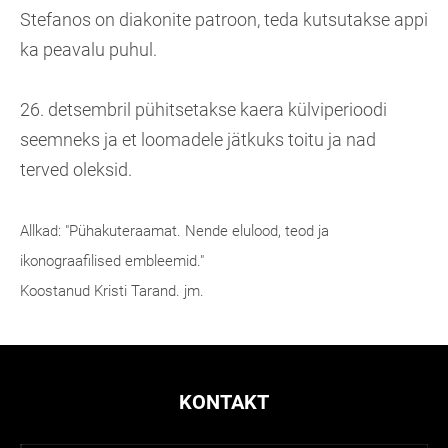
Stefanos on diakonite patroon, teda kutsutakse appi
ka peavalu puhul.
26. detsembril pühitsetakse kaera külviperioodi
seemneks ja et loomadele jätkuks toitu ja nad
terved oleksid.
Allkad: "Pühakuteraamat. Nende elulood, teod ja
ikonograafilised embleemid."
Koostanud Kristi Tarand. jm.
KONTAKT