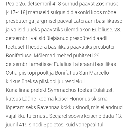
Peale 26. detsembril 418 surnud paavst Zosimuse
[417-418] matuseid sulgusid diakonid koos mõne
presbüteriga järgmisel päeval Lateraani basiilikasse
ja valisid uueks paavstiks ülemdiakon Eulaliuse. 28.
detsembril valisid ülejäänud presbüterid aadli
toetusel Theodora basiilikas paavstiks presbüter
Bonifatiuse. Mõlemad mehed pühitseti 29.
detsembril ametisse: Eulalius Lateraani basiilikas
Ostia piiskopi poolt ja Bonifatius San Marcello
kirikus üheksa piiskopi juuresolekul.
Kuna linna prefekt Symmachus toetas Eulaliust,
kutsus Lääne-Rooma keiser Honorius skisma
lõpetamiseks Ravennas kokku sinodi, mis ei andnud
vajalikku tulemust. Seejärel soovis keiser pidada 13.
juunil 419 sinodi Spoletos, kuid vahepeal tuli