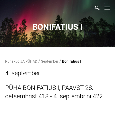
BONIFATIUS I
/
/
Pühakud JA PÜHAD
September
Bonifatius I
4. september
PÜHA BONIFATIUS I, PAAVST 28.
detsembrist 418 - 4. septembrini 422