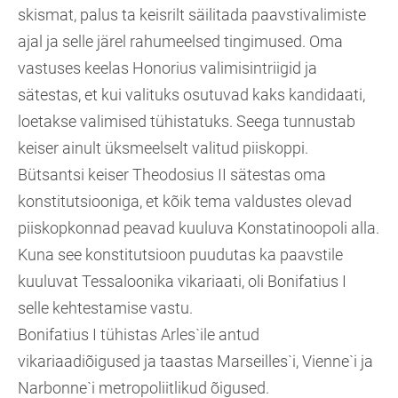
skismat, palus ta keisrilt säilitada paavstivalimiste
ajal ja selle järel rahumeelsed tingimused. Oma
vastuses keelas Honorius valimisintriigid ja
sätestas, et kui valituks osutuvad kaks kandidaati,
loetakse valimised tühistatuks. Seega tunnustab
keiser ainult üksmeelselt valitud piiskoppi.
Bütsantsi keiser Theodosius II sätestas oma
konstitutsiooniga, et kõik tema valdustes olevad
piiskopkonnad peavad kuuluva Konstatinoopoli alla.
Kuna see konstitutsioon puudutas ka paavstile
kuuluvat Tessaloonika vikariaati, oli Bonifatius I
selle kehtestamise vastu.
Bonifatius I tühistas Arles`ile antud
vikariaadiõigused ja taastas Marseilles`i, Vienne`i ja
Narbonne`i metropoliitlikud õigused.