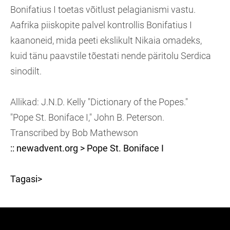
Bonifatius I toetas võitlust pelagianismi vastu.
Aafrika piiskopite palvel kontrollis Bonifatius I
kaanoneid, mida peeti ekslikult Nikaia omadeks,
kuid tänu paavstile tõestati nende päritolu Serdica
sinodilt.
Allikad: J.N.D. Kelly "Dictionary of the Popes."
"Pope St. Boniface I," John B. Peterson.
Transcribed by Bob Mathewson
:: newadvent.org > Pope St. Boniface I
Tagasi>