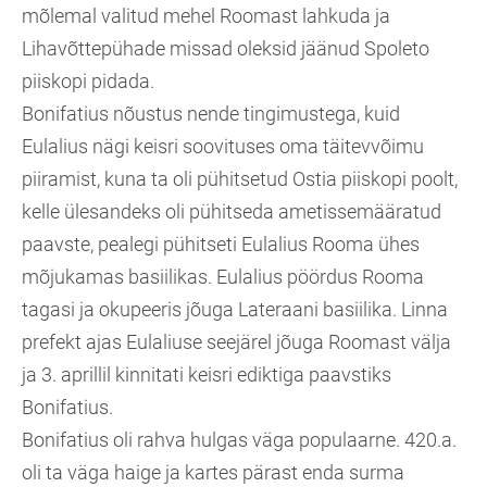
mõlemal valitud mehel Roomast lahkuda ja
Lihavõttepühade missad oleksid jäänud Spoleto
piiskopi pidada.
Bonifatius nõustus nende tingimustega, kuid
Eulalius nägi keisri soovituses oma täitevvõimu
piiramist, kuna ta oli pühitsetud Ostia piiskopi poolt,
kelle ülesandeks oli pühitseda ametissemääratud
paavste, pealegi pühitseti Eulalius Rooma ühes
mõjukamas basiilikas. Eulalius pöördus Rooma
tagasi ja okupeeris jõuga Lateraani basiilika. Linna
prefekt ajas Eulaliuse seejärel jõuga Roomast välja
ja 3. aprillil kinnitati keisri ediktiga paavstiks
Bonifatius.
Bonifatius oli rahva hulgas väga populaarne. 420.a.
oli ta väga haige ja kartes pärast enda surma