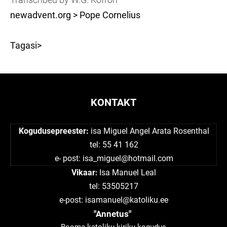
newadvent.org > Pope Cornelius
Tagasi>
KONTAKT
Kogudusepreester:
isa Miguel Angel Arata Rosenthal
tel: 55 41 162
e- post:
isa_miguel@hotmail.com
Vikaar
Isa Manuel Leal
:
tel: 53505217
e-post: isamanuel@katoliku.ee
"Annetus"