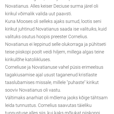
Novatianus. Alles keiser Deciuse surma järel oli
kirikul võimalik valida uut paavsti.
Kuna Mooses oli selleks ajaks surnud, lootis seni
kirikut juhtinud Novatianus saada ise valituiks, kuid
valituks osutus hoopis preester Cornelius.
Novatianus ei leppinud selle olukorraga ja pühitseti
teise piiskopi poolt veidi hiljem, millega algas teine
kirikulõhe katoliikluses.
Corneliuse ja Novatianuse vahel püsis erimeelsus
tagakiusamise ajal usust taganenud kristlaste
taaslubamises missale, millele "puhaste" kirikut
sooviv Novatianus oli vastu.
Vältimaks anarhiat oli mõlema jaoks kõige tähtsam
leida tunnustus. Cornelius saavutas täieliku
tunnustuse alles siis, kui kaks mõjukat piiskoppi,