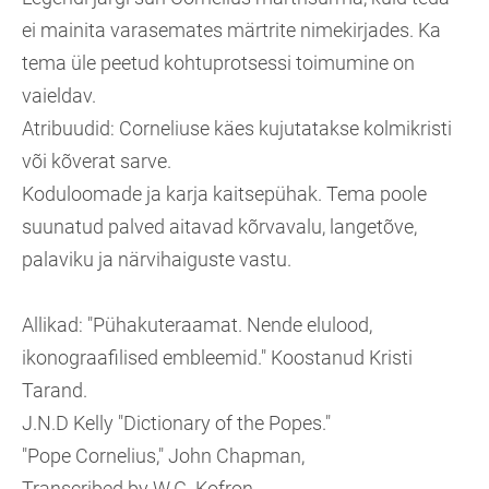
ei mainita varasemates märtrite nimekirjades. Ka
tema üle peetud kohtuprotsessi toimumine on
vaieldav.
Atribuudid: Corneliuse käes kujutatakse kolmikristi
või kõverat sarve.
Koduloomade ja karja kaitsepühak. Tema poole
suunatud palved aitavad kõrvavalu, langetõve,
palaviku ja närvihaiguste vastu.
Allikad: "Pühakuteraamat. Nende elulood,
ikonograafilised embleemid." Koostanud Kristi
Tarand.
J.N.D Kelly "Dictionary of the Popes."
"Pope Cornelius," John Chapman,
Transcribed by W.G. Kofron