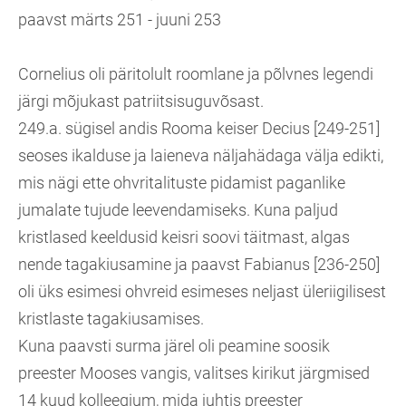
paavst märts 251 - juuni 253
Cornelius oli päritolult roomlane ja põlvnes legendi
järgi mõjukast patriitsisuguvõsast.
249.a. sügisel andis Rooma keiser Decius [249-251]
seoses ikalduse ja laieneva näljahädaga välja edikti,
mis nägi ette ohvritalituste pidamist paganlike
jumalate tujude leevendamiseks. Kuna paljud
kristlased keeldusid keisri soovi täitmast, algas
nende tagakiusamine ja paavst Fabianus [236-250]
oli üks esimesi ohvreid esimeses neljast üleriigilisest
kristlaste tagakiusamises.
Kuna paavsti surma järel oli peamine soosik
preester Mooses vangis, valitses kirikut järgmised
14 kuud kolleegium, mida juhtis preester