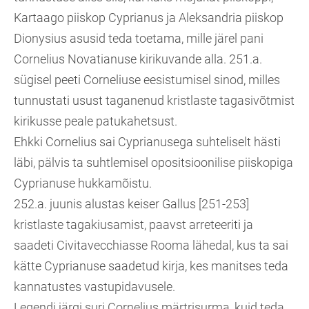
Kartaago piiskop Cyprianus ja Aleksandria piiskop
Dionysius asusid teda toetama, mille järel pani
Cornelius Novatianuse kirikuvande alla. 251.a.
sügisel peeti Corneliuse eesistumisel sinod, milles
tunnustati usust taganenud kristlaste tagasivõtmist
kirikusse peale patukahetsust.
Ehkki Cornelius sai Cyprianusega suhteliselt hästi
läbi, pälvis ta suhtlemisel opositsioonilise piiskopiga
Cyprianuse hukkamõistu.
252.a. juunis alustas keiser Gallus [251-253]
kristlaste tagakiusamist, paavst arreteeriti ja
saadeti Civitavecchiasse Rooma lähedal, kus ta sai
kätte Cyprianuse saadetud kirja, kes manitses teda
kannatustes vastupidavusele.
Legendi järgi suri Cornelius märtrisurma, kuid teda