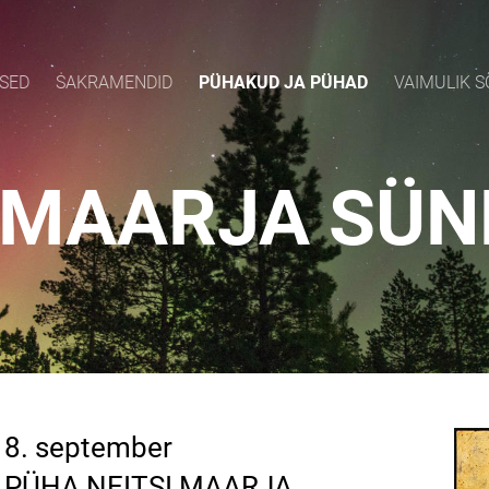
SED
SAKRAMENDID
PÜHAKUD JA PÜHAD
VAIMULIK 
I MAARJA SÜN
8. september
PÜHA NEITSI MAARJA