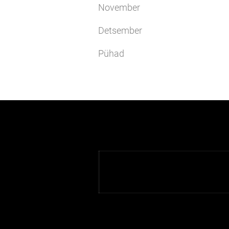
November
Detsember
Pühad