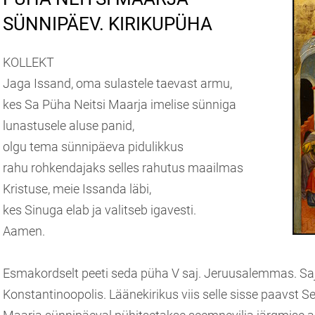
SÜNNIPÄEV. KIRIKUPÜHA
KOLLEKT
Jaga Issand, oma sulastele taevast armu,
kes Sa Püha Neitsi Maarja imelise sünniga
lunastusele aluse panid,
olgu tema sünnipäeva pidulikkus
rahu rohkendajaks selles rahutus maailmas
Kristuse, meie Issanda läbi,
kes Sinuga elab ja valitseb igavesti.
Aamen.
Esmakordselt peeti seda püha V saj. Jeruusalemmas. Saj
Konstantinoopolis. Läänekirikus viis selle sisse paavst S