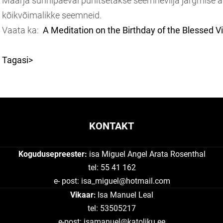
Maarja sünnipäeval pühitsetakse seemnevilja järgmise a
kõikvõimalikke seemneid.
Vaata ka:
A Meditation on the Birthday of the Blessed V
Tagasi>
KONTAKT
Kogudusepreester:
isa Miguel Angel Arata Rosenthal
tel: 55 41 162
e- post:
isa_miguel@hotmail.com
Vikaar
Isa Manuel Leal
:
tel: 53505217
e-post: isamanuel@katoliku.ee