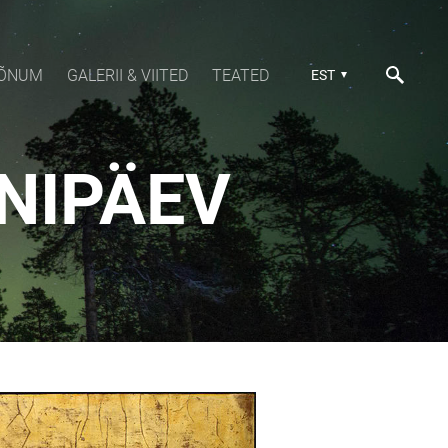
SÕNUM
GALERII & VIITED
TEATED
EST
NIPÄEV