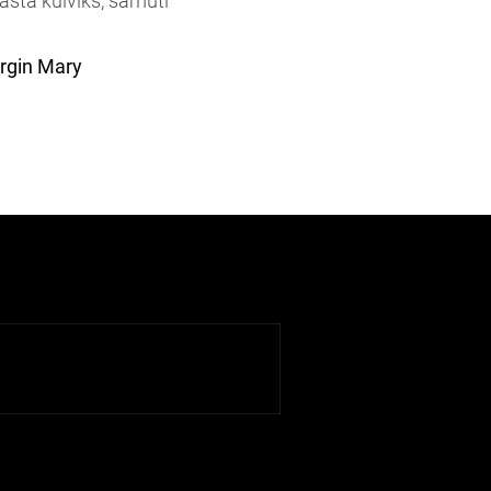
asta külviks, samuti
irgin Mary