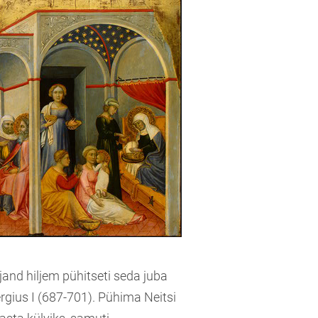
and hiljem pühitseti seda juba
ergius I (687-701). Pühima Neitsi