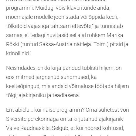
programmi. Muidugi võis klaveritunde anda,
moemajale modelle joonistada või õppida keeli, -
tõlketöid vajas iga tähtsam ettevõte,“ ja tunnistab
samas, et tedagi huvitasid sel ajal rohkem Marika
Rökki (tuntud Saksa-Austria näitleja. Toim.) pitsid ja
krinoliinid.“
Neis ridades, ehkki kirja pandud tublisti hiljem, on
eos mitmed järgnenud sündmused, ka
keelteõpingud, mis andsid võimaluse töötada hiljem
tõlgi, ajakirjaniku ja teadlasena.
Ent abielu… kui naise programm? Oma suhetest von
Siversite perekonnaga on ta kirjutanud ajakirjanik
Valve Raudnaskile. Selgub, et kui noored kohtusid,