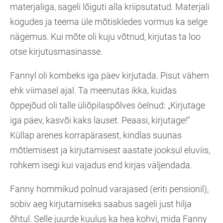
materjaliga, sageli lõiguti alla kriipsutatud. Materjali
kogudes ja teema üle mõtiskledes vormus ka selge
nägemus. Kui mõte oli kuju võtnud, kirjutas ta loo
otse kirjutusmasinasse.
Fannyl oli kombeks iga päev kirjutada. Pisut vähem
ehk viimasel ajal. Ta meenutas ikka, kuidas
õppejõud oli talle üliõpilaspõlves öelnud: „Kirjutage
iga päev, kasvõi kaks lauset. Peaasi, kirjutage!“
Küllap arenes korrapärasest, kindlas suunas
mõtlemisest ja kirjutamisest aastate jooksul eluviis,
rohkem isegi kui vajadus end kirjas väljendada.
Fanny hommikud polnud varajased (eriti pensionil),
sobiv aeg kirjutamiseks saabus sageli just hilja
õhtul. Selle juurde kuulus ka hea kohvi, mida Fanny