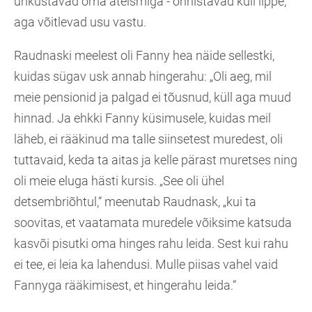
uhkustavad oma ateismiga - õnnistavad küll lippe,
aga võitlevad usu vastu.
Raudnaski meelest oli Fanny hea näide sellestki,
kuidas sügav usk annab hingerahu: „Oli aeg, mil
meie pensionid ja palgad ei tõusnud, küll aga muud
hinnad. Ja ehkki Fanny küsimusele, kuidas meil
läheb, ei rääkinud ma talle siinsetest muredest, oli
tuttavaid, keda ta aitas ja kelle pärast muretses ning
oli meie eluga hästi kursis. „See oli ühel
detsembriõhtul,“ meenutab Raudnask, „kui ta
soovitas, et vaatamata muredele võiksime katsuda
kasvõi pisutki oma hinges rahu leida. Sest kui rahu
ei tee, ei leia ka lahendusi. Mulle piisas vahel vaid
Fannyga rääkimisest, et hingerahu leida.“