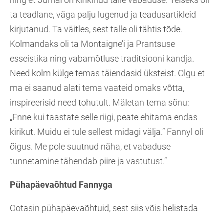
ta teadlane, väga palju lugenud ja teadusartikleid
kirjutanud. Ta väitles, sest talle oli tähtis tõde.
Kolmandaks oli ta Montaigne’i ja Prantsuse
esseistika ning vabamõtluse traditsiooni kandja.
Need kolm külge temas täiendasid üksteist. Olgu et
ma ei saanud alati tema vaateid omaks võtta,
inspireerisid need tohutult. Mäletan tema sõnu:
„Enne kui taastate selle riigi, peate ehitama endas
kirikut. Muidu ei tule sellest midagi välja.“ Fannyl oli
õigus. Me pole suutnud näha, et vabaduse
tunnetamine tähendab piire ja vastutust.“
Pühapäevaõhtud Fannyga
Ootasin pühapäevaõhtuid, sest siis võis helistada