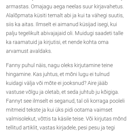
armastas. Omajagu aega neelas suur kirjavahetus.
Alalõpmata küsiti temalt abi ja kui ta vähegi suutis,
siis ka aitas. Ilmselt ei aimanud küsijad isegi, kui
palju tegelikult abivajajaid oli. Muidugi saadeti talle
ka raamatuid ja kirjutisi, et nende kohta oma
arvamust avaldaks.
Fanny puhul näis, nagu oleks kirjutamine teine
hingamine. Kas juhtus, et mõni lugu ei tulnud
kuidagi välja või mõte ei jooksnud? Aire jääb
vastuse võlgu ja oletab, et seda juhtub ju kõigiga.
Fannyt see ilmselt ei seganud, tal oli korraga pooleli
mitmeid tekste ja kui üks pidi ootama vaimset
valmisolekut, võttis ta käsile teise. Või kirjutas mõnd
tellitud artiklit, vastas kirjadele, pesi pesu ja tegi