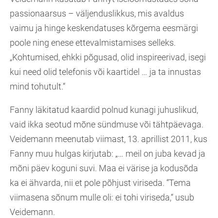
passionaarsus – väljenduslikkus, mis avaldus
vaimu ja hinge keskendatuses kõrgema eesmärgi
poole ning enese ettevalmistamises selleks.
„Kohtumised, ehkki põgusad, olid inspireerivad, isegi
kui need olid telefonis või kaartidel … ja ta innustas
mind tohutult.“
Fanny läkitatud kaardid polnud kunagi juhuslikud,
vaid ikka seotud mõne sündmuse või tähtpäevaga.
Veidemann meenutab viimast, 13. aprillist 2011, kus
Fanny muu hulgas kirjutab: „… meil on juba kevad ja
mõni päev koguni suvi. Maa ei värise ja kodusõda
ka ei ähvarda, nii et pole põhjust viriseda. “Tema
viimasena sõnum mulle oli: ei tohi viriseda,“ usub
Veidemann.