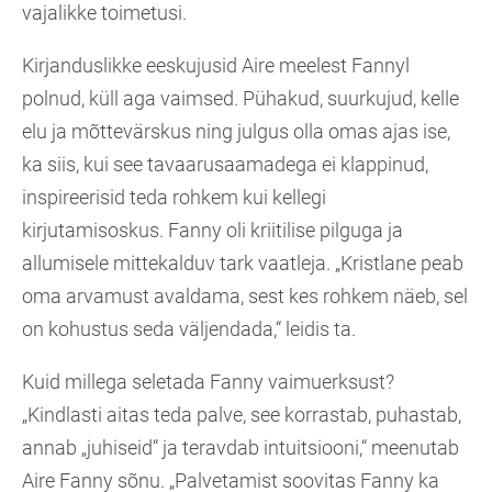
vajalikke toimetusi.
Kirjanduslikke eeskujusid Aire meelest Fannyl
polnud, küll aga vaimsed. Pühakud, suurkujud, kelle
elu ja mõttevärskus ning julgus olla omas ajas ise,
ka siis, kui see tavaarusaamadega ei klappinud,
inspireerisid teda rohkem kui kellegi
kirjutamisoskus. Fanny oli kriitilise pilguga ja
allumisele mittekalduv tark vaatleja. „Kristlane peab
oma arvamust avaldama, sest kes rohkem näeb, sel
on kohustus seda väljendada,“ leidis ta.
Kuid millega seletada Fanny vaimuerksust?
„Kindlasti aitas teda palve, see korrastab, puhastab,
annab „juhiseid“ ja teravdab intuitsiooni,“ meenutab
Aire Fanny sõnu. „Palvetamist soovitas Fanny ka