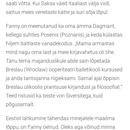
saab võtta. Kui Saksa väed Itaaliast välja viidi,
sattus mees venelaste kätte ja suri sõja lõpul.
Fanny on meenutanud ka oma ämma Dagmarit,
kellega suhtles Posenis (Poznanis) ja keda külastas
hiljem baltlaste vanadekodus. „Mama armastas
mind nagu oma last ja meie kirjavahetus oli tihe.
Tänu tema majanduslikule abile sain lõpetada
Breslau (Wroclaw) ooperiteatri balletikooli kursused
ja anda tantsijanna riigieksami. Samal ajal õppisin
Breslau ülikoolis prantsuse kirjandust ja filosoofiat.“
Teed ristusid ka teiste von Siversitega, kuid
põgusamalt.
Eestist lahkumine tähendas minejatele maailma
lõppu, on Fanny öelnud. Oleks aga võinud minna