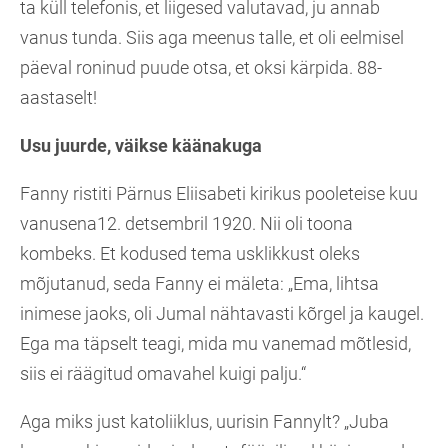
ta küll telefonis, et liigesed valutavad, ju annab
vanus tunda. Siis aga meenus talle, et oli eelmisel
päeval roninud puude otsa, et oksi kärpida. 88-
aastaselt!
Usu juurde, väikse käänakuga
Fanny ristiti Pärnus Eliisabeti kirikus pooleteise kuu
vanusena12. detsembril 1920. Nii oli toona
kombeks. Et kodused tema usklikkust oleks
mõjutanud, seda Fanny ei mäleta: „Ema, lihtsa
inimese jaoks, oli Jumal nähtavasti kõrgel ja kaugel.
Ega ma täpselt teagi, mida mu vanemad mõtlesid,
siis ei räägitud omavahel kuigi palju.“
Aga miks just katoliiklus, uurisin Fannylt? „Juba