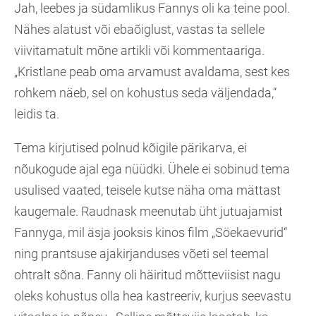
Jah, leebes ja südamlikus Fannys oli ka teine pool.
Nähes alatust või ebaõiglust, vastas ta sellele
viivitamatult mõne artikli või kommentaariga.
„Kristlane peab oma arvamust avaldama, sest kes
rohkem näeb, sel on kohustus seda väljendada,“
leidis ta.
Tema kirjutised polnud kõigile pärikarva, ei
nõukogude ajal ega nüüdki. Ühele ei sobinud tema
usulised vaated, teisele kutse näha oma mättast
kaugemale. Raudnask meenutab üht jutuajamist
Fannyga, mil äsja jooksis kinos film „Söekaevurid“
ning prantsuse ajakirjanduses võeti sel teemal
ohtralt sõna. Fanny oli häiritud mõtteviisist nagu
oleks kohustus olla hea kastreeriv, kurjus seevastu