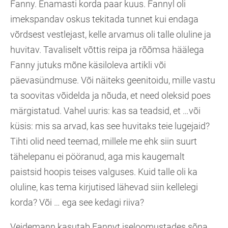
Fanny. Enamasti korda paar kuus. Fannyl oli
imekspandav oskus tekitada tunnet kui endaga
võrdsest vestlejast, kelle arvamus oli talle oluline ja
huvitav. Tavaliselt võttis reipa ja rõõmsa häälega
Fanny jutuks mõne käsiloleva artikli või
päevasündmuse. Või näiteks geenitoidu, mille vastu
ta soovitas võidelda ja nõuda, et need oleksid poes
märgistatud. Vahel uuris: kas sa teadsid, et …või
küsis: mis sa arvad, kas see huvitaks teie lugejaid?
Tihti olid need teemad, millele me ehk siin suurt
tähelepanu ei pööranud, aga mis kaugemalt
paistsid hoopis teises valguses. Kuid talle oli ka
oluline, kas tema kirjutised lähevad siin kellelegi
korda? Või … ega see kedagi riiva?
Veidemann kasutab Fannyt iseloomustades sõna