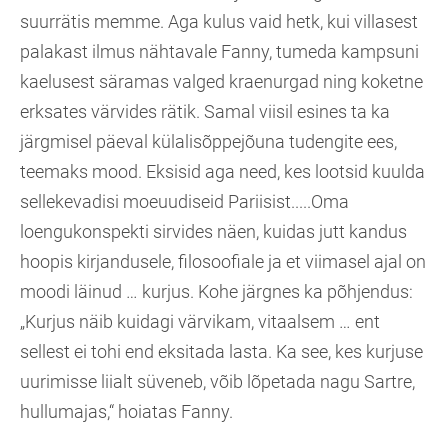
suurrätis memme. Aga kulus vaid hetk, kui villasest
palakast ilmus nähtavale Fanny, tumeda kampsuni
kaelusest säramas valged kraenurgad ning koketne
erksates värvides rätik. Samal viisil esines ta ka
järgmisel päeval külalisõppejõuna tudengite ees,
teemaks mood. Eksisid aga need, kes lootsid kuulda
sellekevadisi moeuudiseid Pariisist.....Oma
loengukonspekti sirvides näen, kuidas jutt kandus
hoopis kirjandusele, filosoofiale ja et viimasel ajal on
moodi läinud … kurjus. Kohe järgnes ka põhjendus:
„Kurjus näib kuidagi värvikam, vitaalsem … ent
sellest ei tohi end eksitada lasta. Ka see, kes kurjuse
uurimisse liialt süveneb, võib lõpetada nagu Sartre,
hullumajas,“ hoiatas Fanny.