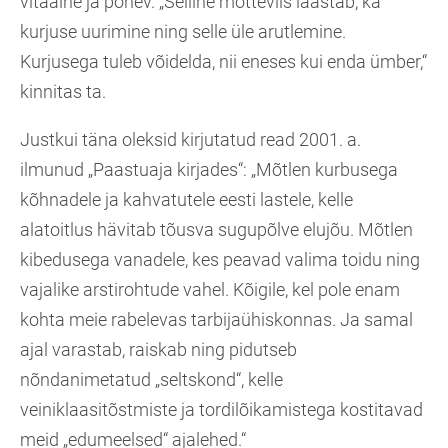
vitaalne ja põnev. „Selline mõtteviis laastab, ka
kurjuse uurimine ning selle üle arutlemine.
Kurjusega tuleb võidelda, nii eneses kui enda ümber,“
kinnitas ta.
Justkui täna oleksid kirjutatud read 2001. a.
ilmunud „Paastuaja kirjades“: „Mõtlen kurbusega
kõhnadele ja kahvatutele eesti lastele, kelle
alatoitlus hävitab tõusva sugupõlve elujõu. Mõtlen
kibedusega vanadele, kes peavad valima toidu ning
vajalike arstirohtude vahel. Kõigile, kel pole enam
kohta meie rabelevas tarbijaühiskonnas. Ja samal
ajal varastab, raiskab ning pidutseb
nõndanimetatud „seltskond“, kelle
veiniklaasitõstmiste ja tordilõikamistega kostitavad
meid „edumeelsed“ ajalehed.“