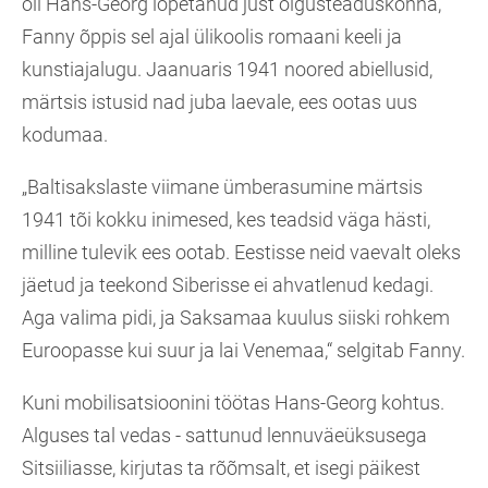
oli Hans-Georg lõpetanud just õigusteaduskonna,
Fanny õppis sel ajal ülikoolis romaani keeli ja
kunstiajalugu. Jaanuaris 1941 noored abiellusid,
märtsis istusid nad juba laevale, ees ootas uus
kodumaa.
„Baltisakslaste viimane ümberasumine märtsis
1941 tõi kokku inimesed, kes teadsid väga hästi,
milline tulevik ees ootab. Eestisse neid vaevalt oleks
jäetud ja teekond Siberisse ei ahvatlenud kedagi.
Aga valima pidi, ja Saksamaa kuulus siiski rohkem
Euroopasse kui suur ja lai Venemaa,“ selgitab Fanny.
Kuni mobilisatsioonini töötas Hans-Georg kohtus.
Alguses tal vedas - sattunud lennuväeüksusega
Sitsiiliasse, kirjutas ta rõõmsalt, et isegi päikest