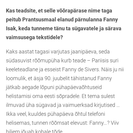
Kas teadsite, et selle võõrapärase nime taga
peitub Prantsusmaal elanud pärnulanna Fanny
Isak, keda tunneme tänu ta sügavatele ja särava
vaimsusega tekstidele?
Kaks aastat tagasi varjutas jaanipäeva, seda
südasuvist rõõmupüha kurb teade – Pariisis suri
keeleteadlane ja esseist Fanny de Sivers. Näis ju nii
loomulik, et äsja 90. juubelit tähistanud Fanny
jätkab aegade lõpuni pühapäevaõhtuseid
helistamisi oma eesti sõpradele. Et tema sulest
ilmuvad üha sügavad ja vaimuerksad kirjutised …
Ikka veel, kuuldes pühapäeva õhtul telefoni
helisemas, tunnen rõõmsat elevust: Fanny…? Viiv
hiljem jõuab kohale tõde.