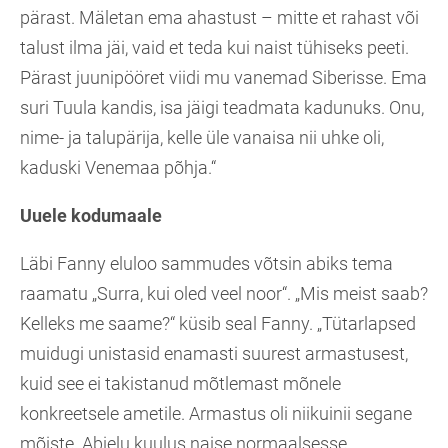
pärast. Mäletan ema ahastust – mitte et rahast või
talust ilma jäi, vaid et teda kui naist tühiseks peeti.
Pärast juunipööret viidi mu vanemad Siberisse. Ema
suri Tuula kandis, isa jäigi teadmata kadunuks. Onu,
nime- ja talupärija, kelle üle vanaisa nii uhke oli,
kaduski Venemaa põhja.“
Uuele kodumaale
Läbi Fanny eluloo sammudes võtsin abiks tema
raamatu „Surra, kui oled veel noor“. „Mis meist saab?
Kelleks me saame?“ küsib seal Fanny. „Tütarlapsed
muidugi unistasid enamasti suurest armastusest,
kuid see ei takistanud mõtlemast mõnele
konkreetsele ametile. Armastus oli niikuinii segane
mõiste. Abielu kuulus naise normaalsesse