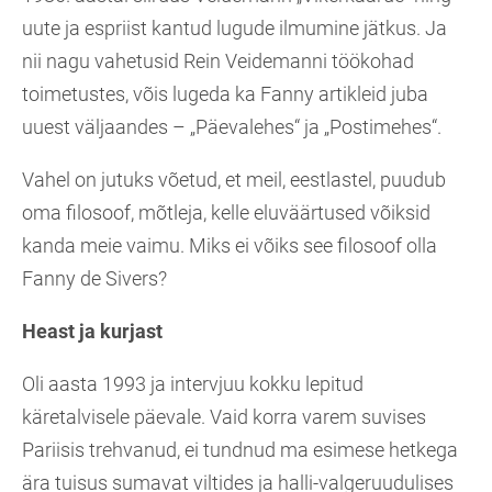
uute ja espriist kantud lugude ilmumine jätkus. Ja
nii nagu vahetusid Rein Veidemanni töökohad
toimetustes, võis lugeda ka Fanny artikleid juba
uuest väljaandes – „Päevalehes“ ja „Postimehes“.
Vahel on jutuks võetud, et meil, eestlastel, puudub
oma filosoof, mõtleja, kelle eluväärtused võiksid
kanda meie vaimu. Miks ei võiks see filosoof olla
Fanny de Sivers?
Heast ja kurjast
Oli aasta 1993 ja intervjuu kokku lepitud
käretalvisele päevale. Vaid korra varem suvises
Pariisis trehvanud, ei tundnud ma esimese hetkega
ära tuisus sumavat viltides ja halli-valgeruudulises