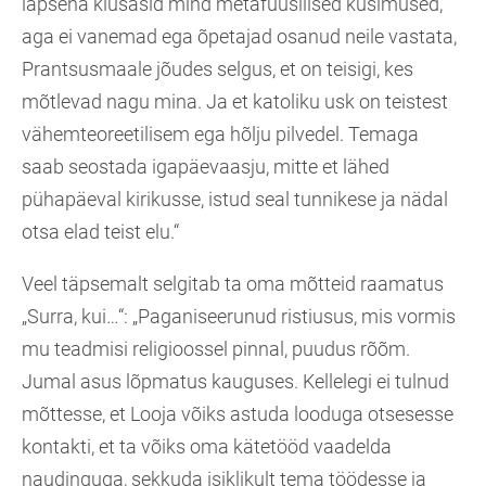
lapsena kiusasid mind metafüüsilised küsimused,
aga ei vanemad ega õpetajad osanud neile vastata,
Prantsusmaale jõudes selgus, et on teisigi, kes
mõtlevad nagu mina. Ja et katoliku usk on teistest
vähemteoreetilisem ega hõlju pilvedel. Temaga
saab seostada igapäevaasju, mitte et lähed
pühapäeval kirikusse, istud seal tunnikese ja nädal
otsa elad teist elu.“
Veel täpsemalt selgitab ta oma mõtteid raamatus
„Surra, kui…“: „Paganiseerunud ristiusus, mis vormis
mu teadmisi religioossel pinnal, puudus rõõm.
Jumal asus lõpmatus kauguses. Kellelegi ei tulnud
mõttesse, et Looja võiks astuda looduga otsesesse
kontakti, et ta võiks oma kätetööd vaadelda
naudinguga, sekkuda isiklikult tema töödesse ja