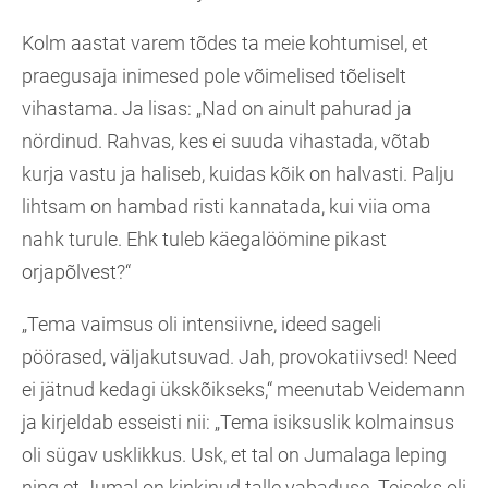
Kolm aastat varem tõdes ta meie kohtumisel, et
praegusaja inimesed pole võimelised tõeliselt
vihastama. Ja lisas: „Nad on ainult pahurad ja
nördinud. Rahvas, kes ei suuda vihastada, võtab
kurja vastu ja haliseb, kuidas kõik on halvasti. Palju
lihtsam on hambad risti kannatada, kui viia oma
nahk turule. Ehk tuleb käegalöömine pikast
orjapõlvest?“
„Tema vaimsus oli intensiivne, ideed sageli
pöörased, väljakutsuvad. Jah, provokatiivsed! Need
ei jätnud kedagi ükskõikseks,“ meenutab Veidemann
ja kirjeldab esseisti nii: „Tema isiksuslik kolmainsus
oli sügav usklikkus. Usk, et tal on Jumalaga leping
ning et Jumal on kinkinud talle vabaduse. Teiseks oli