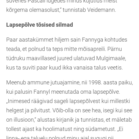
süvenes Pascali lugedes minus kujutlus meist
kõrgema olemasolust,“ tunnistab Veidemann.
Lapsepõlve tõsised silmad
Paar aastakümmet hiljem sain Fannyga kohtudes
teada, et polnud ta teps mitte mõisapreili. Pärnu
tüdruku maavillased juured ulatuvad Mulgimaale,
kus ta suviti paar kuud ikka vanaisa talus veetis.
Meenub ammune jutuajamine, nii 1998. aasta paiku,
kui palusin Fannyl meenutada oma lapsepõlve.
„Inimesed räägivad sageli lapsepõlvest kui millestki
helgest ja pilvitust. Võib-olla on see hea, isegi kui see
on illusioon,“ alustas kirjanik ja tunnistas, et mäletab
tollest ajast ka hoolimatust ning südametust. „Ei
linna- ega taluelu polnud minu ajal sugugi nii