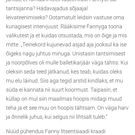
tantsijanna? Hädavajadus sõjaajal
leivateenimiseks? Ootamatult leidsin vastuse oma
kunagisest intervjuust. Rääkisime Fannyga toona
valikutest ja et kuidas otsustada, mis on õige ja mis
mitte. „Teinekord kujunevad asjad aja jooksul ka ise
õigeks nagu juhtus minuga. Unistasin tantsimisest
ja noorpõlves oli mulle balletikarjäär väga tähtis. Kui
oleksin seda teed jätkanud, kes teab, kuidas oleks
mu elu läinud. Siis aga tegid arstid kindlaks, et mu
süda ei kannata nii suurt koormust. Taipasin, et
küllap on mul siin maailmas hoopis midagi muud
teha ja et see muu on hoopis tähtsam. On väga harv
ja õnnelik juhus, kui selgus nii lihtsalt tuleb.“
Nüüd pühendus Fanny litsentsiaadi kraadi