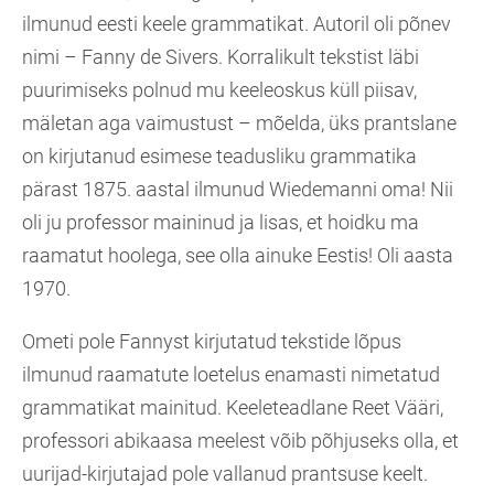
ilmunud eesti keele grammatikat. Autoril oli põnev
nimi – Fanny de Sivers. Korralikult tekstist läbi
puurimiseks polnud mu keeleoskus küll piisav,
mäletan aga vaimustust – mõelda, üks prantslane
on kirjutanud esimese teadusliku grammatika
pärast 1875. aastal ilmunud Wiedemanni oma! Nii
oli ju professor maininud ja lisas, et hoidku ma
raamatut hoolega, see olla ainuke Eestis! Oli aasta
1970.
Ometi pole Fannyst kirjutatud tekstide lõpus
ilmunud raamatute loetelus enamasti nimetatud
grammatikat mainitud. Keeleteadlane Reet Vääri,
professori abikaasa meelest võib põhjuseks olla, et
uurijad-kirjutajad pole vallanud prantsuse keelt.