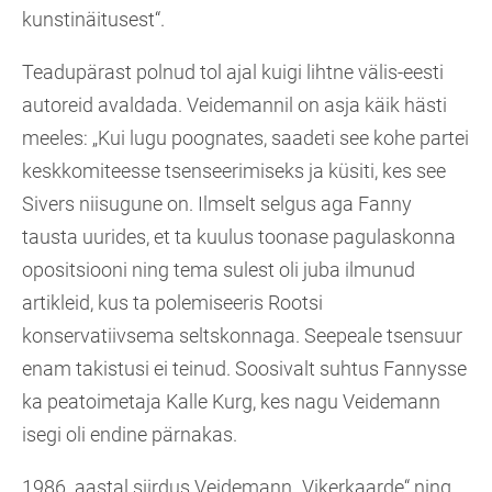
kunstinäitusest“.
Teadupärast polnud tol ajal kuigi lihtne välis-eesti
autoreid avaldada. Veidemannil on asja käik hästi
meeles: „Kui lugu poognates, saadeti see kohe partei
keskkomiteesse tsenseerimiseks ja küsiti, kes see
Sivers niisugune on. Ilmselt selgus aga Fanny
tausta uurides, et ta kuulus toonase pagulaskonna
opositsiooni ning tema sulest oli juba ilmunud
artikleid, kus ta polemiseeris Rootsi
konservatiivsema seltskonnaga. Seepeale tsensuur
enam takistusi ei teinud. Soosivalt suhtus Fannysse
ka peatoimetaja Kalle Kurg, kes nagu Veidemann
isegi oli endine pärnakas.
1986. aastal siirdus Veidemann „Vikerkaarde“ ning