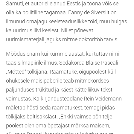
Samuti, et autor ei elanud Eestis ja toona võis sel
olla ka poliitiline tagamaa. Fanny de Siversilt on
ilmunud omajagu keeleteaduslikke töid, muu hulgas
ka uurimus liivi keelest. Nii et põnevat
uurimismaterjali jaguks mitme doktoritöö tarvis.
Möödus enam kui kümme aastat, kui tuttav nimi
taas silmapiirile ilmus. Sedakorda Blaise Pascali
„Mõtted“ tõlkijana. Raamatuke, õigupoolest küll
õhukesele maisipaberile teab mitmekordses
paljunduses trükitud ja käest kätte liikuv tekst
vaimustas. Ka kirjandusteadlane Rein Veidemann
mäletab hästi seda raamatukest, temagi pidas
tõlkijaks baltisakslast. „Ehkki vaimse põhitelje
poolest olen oma õpetajast märksa maisem,