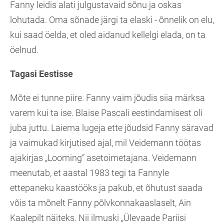
Fanny leidis alati julgustavaid sõnu ja oskas
lohutada. Oma sõnade järgi ta elaski - õnnelik on elu,
kui saad öelda, et oled aidanud kellelgi elada, on ta
öelnud.
Tagasi Eestisse
Mõte ei tunne piire. Fanny vaim jõudis siia märksa
varem kui ta ise. Blaise Pascali eestindamisest oli
juba juttu. Laiema lugeja ette jõudsid Fanny säravad
ja vaimukad kirjutised ajal, mil Veidemann töötas
ajakirjas „Looming“ asetoimetajana. Veidemann
meenutab, et aastal 1983 tegi ta Fannyle
ettepaneku kaastööks ja pakub, et õhutust saada
võis ta mõnelt Fanny põlvkonnakaaslaselt, Ain
Kaalepilt näiteks. Nii ilmuski „Ülevaade Pariisi