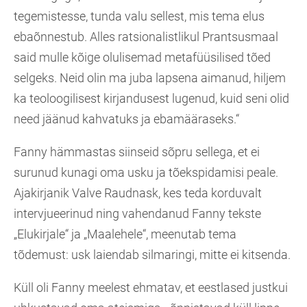
tegemistesse, tunda valu sellest, mis tema elus
ebaõnnestub. Alles ratsionalistlikul Prantsusmaal
said mulle kõige olulisemad metafüüsilised tõed
selgeks. Neid olin ma juba lapsena aimanud, hiljem
ka teoloogilisest kirjandusest lugenud, kuid seni olid
need jäänud kahvatuks ja ebamääraseks.“
Fanny hämmastas siinseid sõpru sellega, et ei
surunud kunagi oma usku ja tõekspidamisi peale.
Ajakirjanik Valve Raudnask, kes teda korduvalt
intervjueerinud ning vahendanud Fanny tekste
„Elukirjale“ ja „Maalehele“, meenutab tema
tõdemust: usk laiendab silmaringi, mitte ei kitsenda.
Küll oli Fanny meelest ehmatav, et eestlased justkui