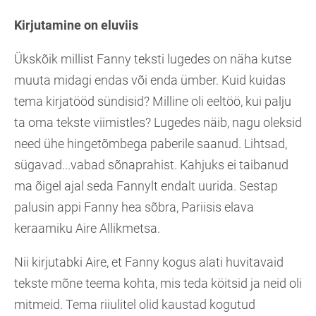
Kirjutamine on eluviis
Ükskõik millist Fanny teksti lugedes on näha kutse
muuta midagi endas või enda ümber. Kuid kuidas
tema kirjatööd sündisid? Milline oli eeltöö, kui palju
ta oma tekste viimistles? Lugedes näib, nagu oleksid
need ühe hingetõmbega paberile saanud. Lihtsad,
sügavad...vabad sõnaprahist. Kahjuks ei taibanud
ma õigel ajal seda Fannylt endalt uurida. Sestap
palusin appi Fanny hea sõbra, Pariisis elava
keraamiku Aire Allikmetsa.
Nii kirjutabki Aire, et Fanny kogus alati huvitavaid
tekste mõne teema kohta, mis teda köitsid ja neid oli
mitmeid. Tema riiulitel olid kaustad kogutud