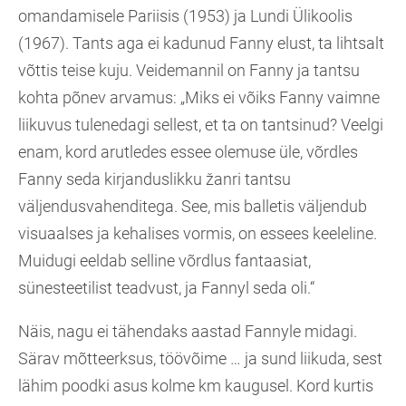
omandamisele Pariisis (1953) ja Lundi Ülikoolis
(1967). Tants aga ei kadunud Fanny elust, ta lihtsalt
võttis teise kuju. Veidemannil on Fanny ja tantsu
kohta põnev arvamus: „Miks ei võiks Fanny vaimne
liikuvus tulenedagi sellest, et ta on tantsinud? Veelgi
enam, kord arutledes essee olemuse üle, võrdles
Fanny seda kirjanduslikku žanri tantsu
väljendusvahenditega. See, mis balletis väljendub
visuaalses ja kehalises vormis, on essees keeleline.
Muidugi eeldab selline võrdlus fantaasiat,
sünesteetilist teadvust, ja Fannyl seda oli.“
Näis, nagu ei tähendaks aastad Fannyle midagi.
Särav mõtteerksus, töövõime … ja sund liikuda, sest
lähim poodki asus kolme km kaugusel. Kord kurtis