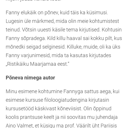
Fanny elukäik on põnev, kuid täis ka küsimusi.
Lugesin üle märkmed, mida olin meie kohtumistest
teinud. Võtsin uuesti käsile tema kirjutised. Kohtusin
Fanny sõpradega. Kild killu haaval sai kokku pilt, kus
mõnedki seigad selginesid. Killuke, muide, oli ka üks
Fanny varjunimesid, mida ta kasutas kirjutades
„Ristikäiku Maarjamaa eest.“
Põneva nimega autor
Minu esimene kohtumine Fannyga sattus aega, kui
esimese kursuse filoloogiatudengina kirjutasin
kursusetööd käskivast kõneviisist. Olin õppinud
koolis prantsuse keelt ja nii soovitas mu juhendaja
Aino Valmet, et küsigu ma prof. Väärilt üht Pariisis