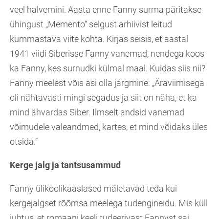
veel halvemini. Aasta enne Fanny surma päritakse
ühingust „Memento“ selgust arhiivist leitud
kummastava viite kohta. Kirjas seisis, et aastal
1941 viidi Siberisse Fanny vanemad, nendega koos
ka Fanny, kes surnudki külmal maal. Kuidas siis nii?
Fanny meelest võis asi olla järgmine: „Äraviimisega
oli nähtavasti mingi segadus ja siit on näha, et ka
mind ähvardas Siber. Ilmselt andsid vanemad
võimudele valeandmed, kartes, et mind võidaks üles
otsida.“
Kerge jalg ja tantsusammud
Fanny ülikoolikaaslased mäletavad teda kui
kergejalgset rõõmsa meelega tudengineidu. Mis küll
juhtus, et romaani keeli tudeerivast Fannyst sai