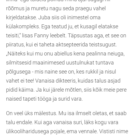
rõõmus ja muretu nagu seda praegu vahel
kirjeldatakse. Juba siis oli inimestel oma
külakompleks. Ega teatud ju, et kusagil elatakse
teisiti,“ lisas Fanny leebelt. Täpsustas aga, et see on
piiratus, kui ei taheta aktsepteerida teistsugust.
„Näiteks kui mu onu abiellus kena pealinna neiuga,
silmitsesid maainimesed uustulnukat tuntava
põlgusega - mis naine see on, kes rukkil ja nisul
vahet ei tee! Vanaisa dikteeris, kuidas talus asjad
pidid käima. Ja kui järele mõtlen, siis kõik meie pere
naised tapeti tööga ja surid vara.
On veel üks mälestus. Mu isa ilmselt oletas, et saab
talu endale. Kui aga vanaisa suri, läks kogu vara
ülikooliharidusega pojale, ema vennale. Vististi nime