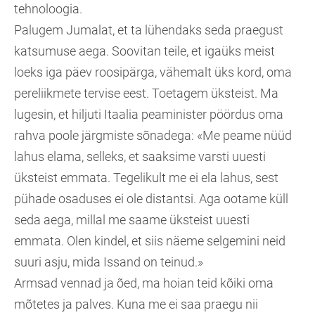
tehnoloogia.
Palugem Jumalat, et ta lühendaks seda praegust
katsumuse aega. Soovitan teile, et igaüks meist
loeks iga päev roosipärga, vähemalt üks kord, oma
pereliikmete tervise eest. Toetagem üksteist. Ma
lugesin, et hiljuti Itaalia peaminister pöördus oma
rahva poole järgmiste sõnadega: «Me peame nüüd
lahus elama, selleks, et saaksime varsti uuesti
üksteist emmata. Tegelikult me ei ela lahus, sest
pühade osaduses ei ole distantsi. Aga ootame küll
seda aega, millal me saame üksteist uuesti
emmata. Olen kindel, et siis näeme selgemini neid
suuri asju, mida Issand on teinud.»
Armsad vennad ja õed, ma hoian teid kõiki oma
mõtetes ja palves. Kuna me ei saa praegu nii