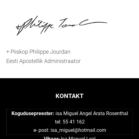
+ Piiskop Philippe Jourdan
Eesti Apostellik Administraator
KONTAKT
Kogudusepreester:
isa Miguel Angel Arata Rosenthal
tel: 55 41 162
e- post:
isa_miguel@hotmail.com
Vikaar
Isa Manuel Leal