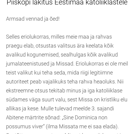
Piiskopi läkitus Eestimaa katoliiklastele
Armsad vennad ja õed!
Selles eriolukorras, milles meie maa ja rahvas
praegu elab, otsustas valitsus ära keelata kõik
avalikud kogunemised, sealhulgas kõik avalikud
jumalateenistused ja Missad. Eriolukorras ei ole meil
teist valikut kui teha seda, mida riigi legitiimne
autoriteet peab vajalikuks teha rahva heaoluks. Nii
ekstreemne otsus tekitab minus ja iga katoliiklase
südames väga suurt valu, sest Missa on kristliku elu
allikas ja kese. Mulle tulevad meelde 3. sajandi
Abitene märtrite sõnad: „Sine Dominica non
possumus viver“ (ilma Missata me ei saa elada).