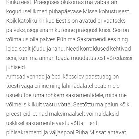
Kiriku eest. Praeguses olukorras ma vabastan
koguduseliikmed pühapäevase Missa kohustusest.
Kõik katoliku kirikud Eestis on avatud privaatseks
palveks, isegi enam kui enne praegust kriisi. See on
võimalus olla palves Pühima Sakramendi ees ning
leida sealt jõudu ja rahu. Need korraldused kehtivad
seni, kuni ma annan teada muudatustest või edasisi
juhiseid.
Armsad vennad ja õed, käesolev paastuaeg on
tõesti väga eriline ning lähinädalatel peab meie
usuelu toetuma rohkem sakramentidele, mida me
võime isiklikult vastu võtta. Seetõttu ma palun kõiki
preestreid, et nad maksimaalselt võimaldaksid
usklikel sakramente vastu võtta – eriti
pihisakramenti ja väljaspool Püha Missat antavat