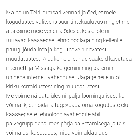
.
Ma palun Teid, armsad vennad ja õed, et meie
kogudustes valitseks suur ühtekuuluvus ning et me
aitaksime meie vendi ja õdesid, kes ei ole nii
tuttavad kaasaegse tehnoloogiaga ning kelleni ei
pruugi jõuda info ja kogu teave pidevatest
muudatustest. Aidake neid, et nad saaksid kasutada
internetti ja Missaga kergemini ning paremini
ühineda interneti vahendusel. Jagage neile infot
kiriku korraldustest ning muudatustest.
Me võime näidata üles nii palju loomingulisust kui
võimalik, et hoida ja tugevdada oma koguduste elu
kaasaegsete tehnoloogiavahendite abil:
palvegruppidena, roosipärja palvetamisega ja teisi
võimalusi kasutades, mida võimaldab uus