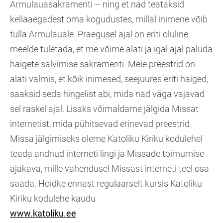
Armulauasakramenti – ning et nad teataksid
kellaaegadest oma kogudustes, millal inimene võib
tulla Armulauale. Praegusel ajal on eriti oluline
meelde tuletada, et me võime alati ja igal ajal paluda
haigete salvimise sakramenti. Meie preestrid on
alati valmis, et kõik inimesed, seejuures eriti haiged,
saaksid seda hingelist abi, mida nad väga vajavad
sel raskel ajal. Lisaks võimaldame jälgida Missat
internetist, mida pühitsevad erinevad preestrid.
Missa jälgimiseks oleme Katoliku Kiriku kodulehel
teada andnud interneti lingi ja Missade toimumise
ajakava, mille vahendusel Missast interneti teel osa
saada. Hoidke ennast regulaarselt kursis Katoliku
Kiriku kodulehe kaudu
www.katoliku.ee