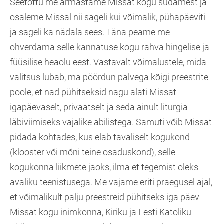
Seetõttu me armastame Missat kogu südamest ja
osaleme Missal nii sageli kui võimalik, pühapäeviti
ja sageli ka nädala sees. Täna peame me
ohverdama selle kannatuse kogu rahva hingelise ja
füüsilise heaolu eest. Vastavalt võimalustele, mida
valitsus lubab, ma pöördun palvega kõigi preestrite
poole, et nad pühitseksid nagu alati Missat
igapäevaselt, privaatselt ja seda ainult liturgia
läbiviimiseks vajalike abilistega. Samuti võib Missat
pidada kohtades, kus elab tavaliselt kogukond
(klooster või mõni teine osaduskond), selle
kogukonna liikmete jaoks, ilma et tegemist oleks
avaliku teenistusega. Me vajame eriti praegusel ajal,
et võimalikult palju preestreid pühitseks iga päev
Missat kogu inimkonna, Kiriku ja Eesti Katoliku