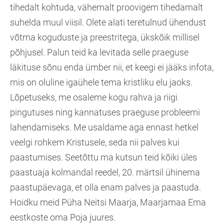
tihedalt kohtuda, vähemalt proovigem tihedamalt
suhelda muul viisil. Olete alati teretulnud ühendust
võtma koguduste ja preestritega, ükskõik millisel
põhjusel. Palun teid ka levitada selle praeguse
läkituse sõnu enda ümber nii, et keegi ei jääks infota,
mis on oluline igaühele tema kristliku elu jaoks.
Lõpetuseks, me osaleme kogu rahva ja riigi
pingutuses ning kannatuses praeguse probleemi
lahendamiseks. Me usaldame aga ennast hetkel
veelgi rohkem Kristusele, seda nii palves kui
paastumises. Seetõttu ma kutsun teid kõiki üles
paastuaja kolmandal reedel, 20. märtsil ühinema
paastupäevaga, et olla enam palves ja paastuda.
Hoidku meid Püha Neitsi Maarja, Maarjamaa Ema
eestkoste oma Poja juures.